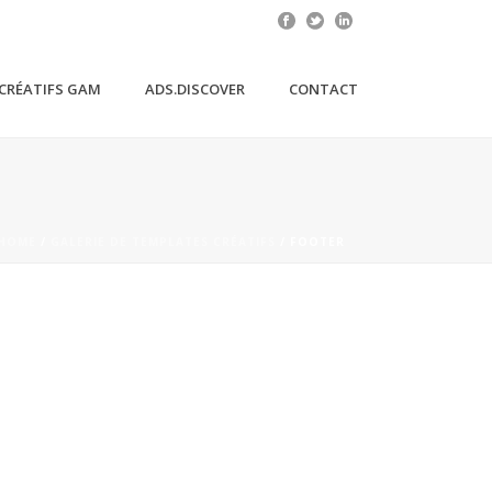
CRÉATIFS GAM
ADS.DISCOVER
CONTACT
HOME
/
GALERIE DE TEMPLATES CRÉATIFS
/ FOOTER